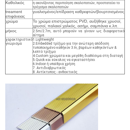
Καθολικός
η ακονίζοντας περιποίηση σκαλοπατιών, προστατεύει το
τρόχισμα σκαλοπατιών
treament
γυαλισμένος/επίδραση καθρεφτών/βουρτσισμένος
επιφάνειας
χρώμα
Το χρώμα επιστρώματος PVD, αυξήθηκε χρυσοί,
χρυσοί, παλαιοί χαλκός, ασήμι, σαμπάνια κ.λπ.
μήκος
2.5m/2.7m, αυτό μπορούν να γίνουν ως διαφορετικό
αίτημα
χαρακτηριστικό
1.Lightweight
γνώρισμα
2.Embedded τρίξιμο για την ανώτερη απόδοση
τυποποιημένο καθήκον 3.In, βαρέων καθηκόντων &
λεπτό τρίξιμο
4.Custom χρώματα και μεγέθη διαθέσιμα στη διαταγή
5.Quick και εύκολος να εγκαταστήσει
6.Indoor ή υπαίθρια χρήση
7. Αντιδιαβρωτικός
8. Αντίκτυπος - ανθεκτικός