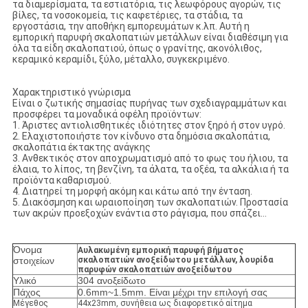
τα διαμερίσματα, τα εστιατόρια, τις λεωφόρους αγορών, τις
βίλες, τα νοσοκομεία, τις καφετέριες, τα στάδια, τα
εργοστάσια, την αποθήκη εμπορευμάτων κ.λπ. Αυτή η
εμπορική παρυφή σκαλοπατιών μετάλλων είναι διαθέσιμη για
όλα τα είδη σκαλοπατιού, όπως ο γρανίτης, ακονόλιθος,
κεραμικό κεραμίδι, ξύλο, μέταλλο, συγκεκριμένο.
Χαρακτηριστικό γνώρισμα
Είναι ο ζωτικής σημασίας πυρήνας των σχεδιαγραμμάτων και
προσφέρει τα μοναδικά οφέλη προϊόντων:
1. Άριστες αντιολισθητικές ιδιότητες στον ξηρό ή στον υγρό.
2. Ελαχιστοποιήστε τον κίνδυνο στα δημόσια σκαλοπάτια,
σκαλοπάτια έκτακτης ανάγκης
3. Ανθεκτικός στον αποχρωματισμό από το φως του ήλιου, τα
έλαια, το λίπος, τη βενζίνη, τα άλατα, τα οξέα, τα αλκάλια ή τα
προϊόντα καθαρισμού.
4. Διατηρεί τη μορφή ακόμη και κάτω από την ένταση.
5. Διακόσμηση και ωραιοποίηση των σκαλοπατιών. Προστασία
των ακρών προεξοχών ενάντια στο ράγισμα, που σπάζει…
Όνομα
Αυλακωμένη εμπορική παρυφή βήματος
στοιχείων
σκαλοπατιών ανοξείδωτου μετάλλων, λουρίδα
παρυφών σκαλοπατιών ανοξείδωτου
Υλικό
304 ανοξείδωτο
Πάχος
0.6mm~1.5mm. Είναι μέχρι την επιλογή σας
Μέγεθος
44x23mm, συνήθεια ως διαφορετικό αίτημα