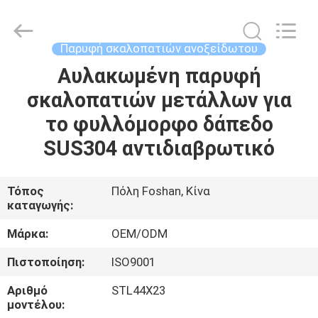
Foshan
Summey
Metal
Products.,ltd.
All
Παρυφή σκαλοπατιών ανοξείδωτου
Rights
Reserved.
Αυλακωμένη παρυφή
ΣΠΊΤΙ
σκαλοπατιών μετάλλων για
ΠΡΟΪΌΝΤΑ
το φυλλόμορφο δάπεδο
SUS304 αντιδιαβρωτικό
ΠΕΡΊΠΟΥ
ΕΜΕΊΣ
Τόπος
Πόλη Foshan, Κίνα
καταγωγής:
ΓΎΡΟΣ
Μάρκα:
OEM/ODM
ΕΡΓΟΣΤΑΣΊΩΝ
Πιστοποίηση:
ISO9001
Αριθμό
STL44X23
ΠΟΙΟΤΙΚΌΣ
μοντέλου: