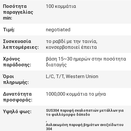
ΈΛΕΓΧΟΣ
Ποσότητα
100 κομμάτια
παραγγελίας
min:
ΜΑΣ
Τιμή:
negotiated
ΕΛΆΤΕ
ΣΕ
Συσκευασία
το ραβδί με την ταινία,
λεπτομέρειες:
κονσερβοποιεί έπειτα
ΕΠΑΦΉ
Χρόνος
βάση 15~30 ημερών στην ποσότητα
ΜΕ
παράδοσης:
διαταγής
Όροι
L/C, T/T, Western Union
ΕΙΔΉΣΕΙΣ
πληρωμής:
Δυνατότητα
1000,000 κομμάτια το μήνα
ΠΕΡΙΠΤΏΣΕΙΣ
προσφοράς:
Υψηλό φως:
SUS304 παρυφή σκαλοπατιών μετάλλων για
το φυλλόμορφο δάπεδο
SITEMAP
,
Αυλακωμένη παρυφή βημάτων ανοξείδωτου
304