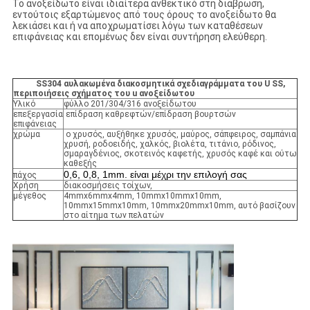
Το ανοξείδωτο είναι ιδιαίτερα ανθεκτικό στη διάβρωση,
εντούτοις εξαρτώμενος από τους όρους το ανοξείδωτο θα
λεκιάσει και ή να αποχρωματίσει λόγω των καταθέσεων
επιφάνειας και επομένως δεν είναι συντήρηση ελεύθερη.
SS304 αυλακωμένα διακοσμητικά σχεδιαγράμματα του U SS,
περιποιήσεις σχήματος του u ανοξείδωτου
Υλικό
φύλλο 201/304/316 ανοξείδωτου
επεξεργασία
επίδραση καθρεφτών/επίδραση βουρτσών
επιφάνειας
χρώμα
ο χρυσός, αυξήθηκε χρυσός, μαύρος, σάπφειρος, σαμπάνια
χρυσή, ροδοειδής, χαλκός, βιολέτα, τιτάνιο, ρόδινος,
σμαραγδένιος, σκοτεινός καφετής, χρυσός καφέ και ούτω
καθεξής
0,6, 0,8, 1mm. είναι μέχρι την επιλογή σας
πάχος
Χρήση
διακοσμήσεις τοίχων,
μέγεθος
4mmx6mmx4mm, 10mmx10mmx10mm,
10mmx15mmx10mm, 10mmx20mmx10mm, αυτό βασίζουν
στο αίτημα των πελατών