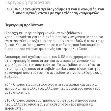
Περιγραφή προϊόντων
SS304 αυλακωμένα σχεδιαγράμματα του U ανοξείδωτου
διακοσμητικά/κανάλι με την επίδραση καθρεφτών
Περιγραφή προϊόντων
Η σε σχήμα υ περιποίηση καναλιών ανοξείδωτου
χρησιμοποιείται για τη διακόσμηση τοίχων γενικά. Μπορεί να
εγκατασταθεί μεταξύ των κεραμικών κεραμιδιών ή στον τοίχο
άμεσα. Κομψό ύφος, πανέμορφη εμφάνιση, που διακοσμεί το
διάστημα για να είναι φωτεινός και την πολυτέλεια.
Διακοσμητικό σχεδιάγραμμα του U SS που χρησιμοποιείται
στις εφαρμογές όπου οι μακριά ανώτερες μηχανικές και
χημικές ιδιότητες απαιτούνται. Το ανοξείδωτο συστήνεται
στις περιοχές όπου οι ακριβείς santary απαιτήσεις και ή οι
κανονισμοί απαιτούνται. Το ανοξείδωτο είναι διαθέσιμο σε 2
βαθμούς.
304 - Όποιος είναι κατάλληλος στα εσωτερικά και μερικά
εμπορικά περιβάλλοντα, αλλά εάν περιορισμένος όπου νερό
αυτό διαλείπον.
316 - Όποιος μπορεί να χρησιμοποιηθεί στα περισσότερα
περιβάλλοντα όπου η συχνή έκθεση στο νερό μπορεί να
εμφανιστεί.