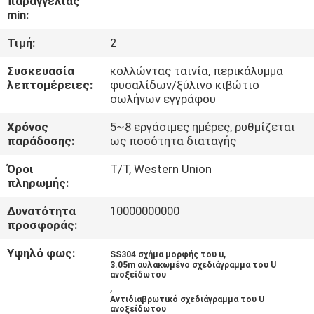
παραγγελίας
ΈΛΕΓΧΟΣ
min:
Τιμή:
2
ΜΑΣ
Συσκευασία
κολλώντας ταινία, περικάλυμμα
ΕΛΆΤΕ
λεπτομέρειες:
φυσαλίδων/ξύλινο κιβώτιο
ΣΕ
σωλήνων εγγράφου
ΕΠΑΦΉ
Χρόνος
5~8 εργάσιμες ημέρες, ρυθμίζεται
παράδοσης:
ως ποσότητα διαταγής
ΜΕ
Όροι
T/T, Western Union
πληρωμής:
ΕΙΔΉΣΕΙΣ
Δυνατότητα
10000000000
προσφοράς:
ΠΕΡΙΠΤΏΣΕΙΣ
Υψηλό φως:
,
SS304 σχήμα μορφής του u
3.05m αυλακωμένο σχεδιάγραμμα του U
ανοξείδωτου
SITEMAP
,
Αντιδιαβρωτικό σχεδιάγραμμα του U
ανοξείδωτου