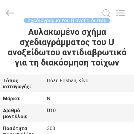
Foshan
Summey
Metal
Products.,ltd.
All
σχεδιάγραμμα του U ανοξείδωτου
Rights
Reserved.
Αυλακωμένο σχήμα
ΣΠΊΤΙ
σχεδιαγράμματος του U
ΠΡΟΪΌΝΤΑ
ανοξείδωτου αντιδιαβρωτικό
για τη διακόσμηση τοίχων
ΠΕΡΊΠΟΥ
ΕΜΕΊΣ
Τόπος
Πόλη Foshan, Κίνα
καταγωγής:
ΓΎΡΟΣ
Μάρκα:
N
ΕΡΓΟΣΤΑΣΊΩΝ
Αριθμό
U10
μοντέλου:
ΠΟΙΟΤΙΚΌΣ
Ποσότητα
300