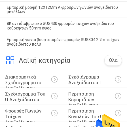
Εμπορική μορφή 12X12Mm Λ φρουρών γωνιών ανοξείδωτου
μετάλλων
8K αντιδιαβρωτικό SUS430 φρουράς τοίχων ανοξείδωτου
καθρεφτών 50mm ύψος
Εμπορική γωνία βουρτσισμένο φρουρές SUS304 2.7m τοίχων
ανοξείδωτου πολύ
Λαϊκή κατηγορία
Όλα
Διακοσμητικά 
Σχεδιάγραμμα 
Σχεδιαγράμματα 
Ανοξείδωτου Τ
Ανοξείδωτου
Σχεδιάγραμμα Του 
Περιποίηση 
U Ανοξείδωτου
Κεραμιδιών 
Ανοξείδωτου
Φρουρές Γωνιών 
Περιποίηση 
Τοίχων 
Καναλιών Του U 
Ανοξείδωτου
Ανοξείδωτου