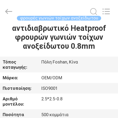
Foshan
Summey
Metal
Products.,ltd.
All
φρουρές γωνιών τοίχων ανοξείδωτου
Rights
Reserved.
αντιδιαβρωτικό Heatproof
ΣΠΊΤΙ
φρουρών γωνιών τοίχων
ΠΡΟΪΌΝΤΑ
ανοξείδωτου 0.8mm
ΠΕΡΊΠΟΥ
Τόπος
Πόλη Foshan, Κίνα
καταγωγής:
ΕΜΕΊΣ
Μάρκα:
OEM/ODM
ΓΎΡΟΣ
Πιστοποίηση:
ISO9001
ΕΡΓΟΣΤΑΣΊΩΝ
Αριθμό
2.5*2.5-0.8
μοντέλου:
ΠΟΙΟΤΙΚΌΣ
Ποσότητα
500 κομμάτια