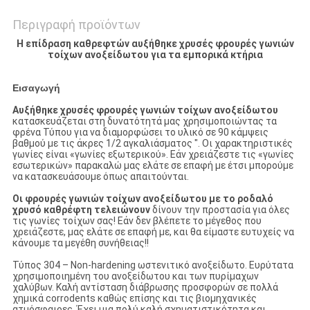
Περιγραφή προϊόντων
Η επίδραση καθρεφτών αυξήθηκε χρυσές φρουρές γωνιών
τοίχων ανοξείδωτου για τα εμπορικά κτήρια
Εισαγωγή
Αυξήθηκε χρυσές φρουρές γωνιών τοίχων ανοξείδωτου
κατασκευάζεται στη δυνατότητά μας χρησιμοποιώντας τα
φρένα Τύπου για να διαμορφώσει το υλικό σε 90 κάμψεις
βαθμού με τις άκρες 1/2 αγκαλιάσματος ″. Οι χαρακτηριστικές
γωνίες είναι «γωνίες εξωτερικού». Εάν χρειάζεστε τις «γωνίες
εσωτερικών» παρακαλώ μας ελάτε σε επαφή με έτσι μπορούμε
να κατασκευάσουμε όπως απαιτούνται.
Οι φρουρές γωνιών τοίχων ανοξείδωτου με το ροδαλό
χρυσό καθρέφτη τελειώνουν
δίνουν την προστασία για όλες
τις γωνίες τοίχων σας! Εάν δεν βλέπετε το μέγεθος που
χρειάζεστε, μας ελάτε σε επαφή με, και θα είμαστε ευτυχείς να
κάνουμε τα μεγέθη συνήθειας!!
Τύπος 304 – Non-hardening ωστενιτικό ανοξείδωτο. Ευρύτατα
χρησιμοποιημένη του ανοξείδωτου και των πυρίμαχων
χαλύβων. Καλή αντίσταση διάβρωσης προσφορών σε πολλά
χημικά corrodents καθώς επίσης και τις βιομηχανικές
ατμόσφαιρες. Έχει μια πολύ καλή σχηματιστικότητα και