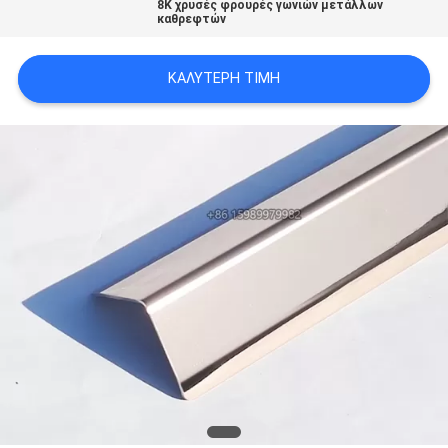
8K χρυσές φρουρές γωνιών μετάλλων
PRIVACY
καθρεφτών
POLICY
ΚΑΛΎΤΕΡΗ ΤΙΜΉ