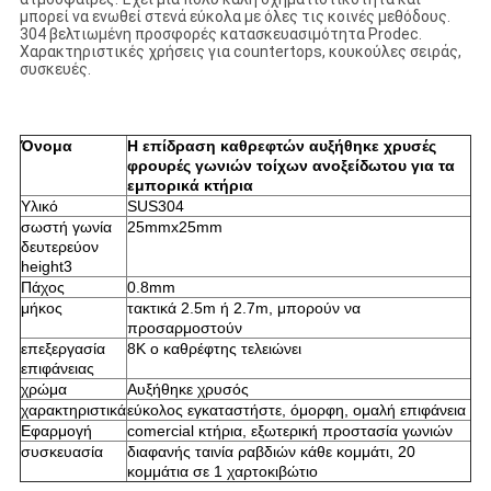
μπορεί να ενωθεί στενά εύκολα με όλες τις κοινές μεθόδους.
304 βελτιωμένη προσφορές κατασκευασιμότητα Prodec.
Χαρακτηριστικές χρήσεις για countertops, κουκούλες σειράς,
συσκευές.
Όνομα
Η επίδραση καθρεφτών αυξήθηκε χρυσές
φρουρές γωνιών τοίχων ανοξείδωτου για τα
εμπορικά κτήρια
Υλικό
SUS304
σωστή γωνία
25mmx25mm
δευτερεύον
height3
Πάχος
0.8mm
μήκος
τακτικά 2.5m ή 2.7m, μπορούν να
προσαρμοστούν
επεξεργασία
8K ο καθρέφτης τελειώνει
επιφάνειας
χρώμα
Αυξήθηκε χρυσός
χαρακτηριστικά
εύκολος εγκαταστήστε, όμορφη, ομαλή επιφάνεια
Εφαρμογή
comercial κτήρια, εξωτερική προστασία γωνιών
συσκευασία
διαφανής ταινία ραβδιών κάθε κομμάτι, 20
κομμάτια σε 1 χαρτοκιβώτιο