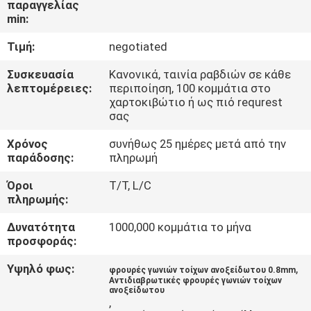
παραγγελίας
ΈΛΕΓΧΟΣ
min:
Τιμή:
negotiated
ΜΑΣ
ΕΛΆΤΕ
Συσκευασία
Κανονικά, ταινία ραβδιών σε κάθε
λεπτομέρειες:
περιποίηση, 100 κομμάτια στο
ΣΕ
χαρτοκιβώτιο ή ως πιό requrest
σας
ΕΠΑΦΉ
Χρόνος
συνήθως 25 ημέρες μετά από την
ΜΕ
παράδοσης:
πληρωμή
Όροι
T/T, L/C
ΕΙΔΉΣΕΙΣ
πληρωμής:
Δυνατότητα
1000,000 κομμάτια το μήνα
ΠΕΡΙΠΤΏΣΕΙΣ
προσφοράς:
Υψηλό φως:
,
φρουρές γωνιών τοίχων ανοξείδωτου 0.8mm
SITEMAP
Αντιδιαβρωτικές φρουρές γωνιών τοίχων
ανοξείδωτου
,