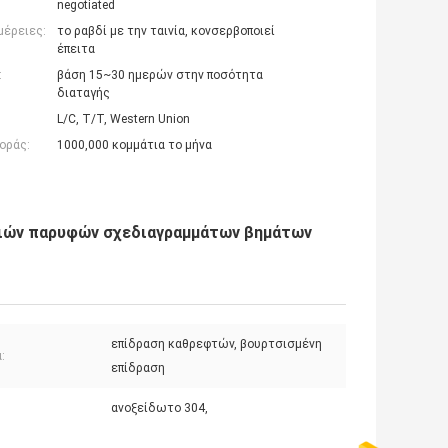
negotiated
μέρειες:
το ραβδί με την ταινία, κονσερβοποιεί
έπειτα
:
βάση 15~30 ημερών στην ποσότητα
διαταγής
L/C, T/T, Western Union
οράς:
1000,000 κομμάτια το μήνα
τιών παρυφών σχεδιαγραμμάτων βημάτων
επίδραση καθρεφτών, βουρτσισμένη
:
επίδραση
ανοξείδωτο 304,