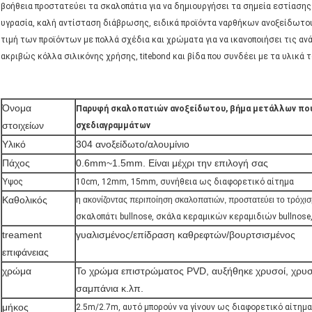
βοήθεια προστατεύει τα σκαλοπάτια για να δημιουργήσει τα σημεία εστίαση
υγρασία, καλή αντίσταση διάβρωσης, ειδικά προϊόντα ναρθήκων ανοξείδωτου
τιμή των προϊόντων με πολλά σχέδια και χρώματα για να ικανοποιήσει τις α
ακριβώς κόλλα σιλικόνης χρήσης, titebond και βίδα που συνδέει με τα υλικά τ
Όνομα
Παρυφή σκαλοπατιών ανοξείδωτου, βήμα μετάλλων που 
στοιχείων
σχεδιαγραμμάτων
Υλικό
304 ανοξείδωτο/αλουμίνιο
Πάχος
0.6mm~1.5mm. Είναι μέχρι την επιλογή σας
Ύψος
10cm, 12mm, 15mm, συνήθεια ως διαφορετικό αίτημα
Καθολικός
η ακονίζοντας περιποίηση σκαλοπατιών, προστατεύει το τρόχι
σκαλοπάτι bullnose, σκάλα κεραμικών κεραμιδιών bullnos
treament
γυαλισμένος/επίδραση καθρεφτών/βουρτσισμένος
επιφάνειας
χρώμα
Το χρώμα επιστρώματος PVD, αυξήθηκε χρυσοί, χρυσο
σαμπάνια κ.λπ.
μήκος
2.5m/2.7m, αυτό μπορούν να γίνουν ως διαφορετικό αίτημα