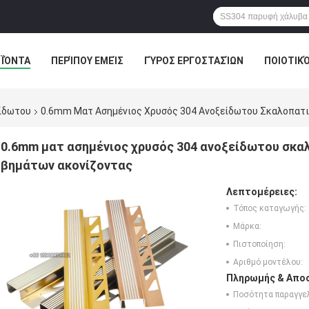
ΪΌΝΤΑ
ΠΕΡΊΠΟΥ ΕΜΕΊΣ
ΓΎΡΟΣ ΕΡΓΟΣΤΑΣΊΩΝ
ΠΟΙΟΤΙΚ
ίδωτου
0.6mm Ματ Ασημένιος Χρυσός 304 Ανοξείδωτου Σκαλοπατ
0.6mm ματ ασημένιος χρυσός 304 ανοξείδωτου σκ
βημάτων ακονίζοντας
Λεπτομέρειες:
Τόπος καταγωγής:
Μάρκα:
Πιστοποίηση:
Αριθμό μοντέλου:
Πληρωμής & Αποσ
Ποσότητα παραγγελ