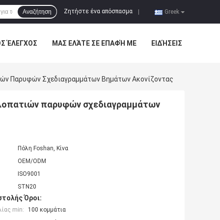
Ζητήστε ένα απόσπασμα
Αναζήτηση
|
Greek
ΌΣ ΈΛΕΓΧΟΣ
ΜΑΣ ΕΛΆΤΕ ΣΕ ΕΠΑΦΉ ΜΕ
ΕΙΔΉΣΕΙΣ
ιών Παρυφών Σχεδιαγραμμάτων Βημάτων Ακονίζοντας
αλοπατιών παρυφών σχεδιαγραμμάτων
Πόλη Foshan, Κίνα
OEM/ODM
ISO9001
STN20
τολής Όροι:
ίας min:
100 κομμάτια