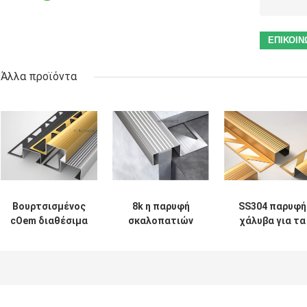
Άλλα προϊόντα
Βουρτσισμένος
8k η παρυφή
SS304 παρυφή
cOem διαθέσιμα
σκαλοπατιών
χάλυβα για τα
πολυσύνθετα
ανοξείδωτου
συγκεκριμένα
0.6mm παρυφών
καθρεφτών
σκαλοπάτια,
σκαλοπατιών
επιδείνωσε το
αυλακωμένες
ανοξείδωτου
ύψος 12mm
λουρίδες
παρυφών
ανοξείδωτου