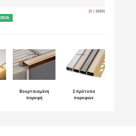
(
0
/ 3000)
Βουρτσισμένη
2 πρότυπα
παρυφή
παρυφών
Skiddingproof
σκαλοπατιών
15mm
ίντσας στο
σκαλοπατιών
αντιολισθητικό
ανοξείδωτου για
1.5mm πάχος
τα σταθερά
ανοξείδωτου
βήματα