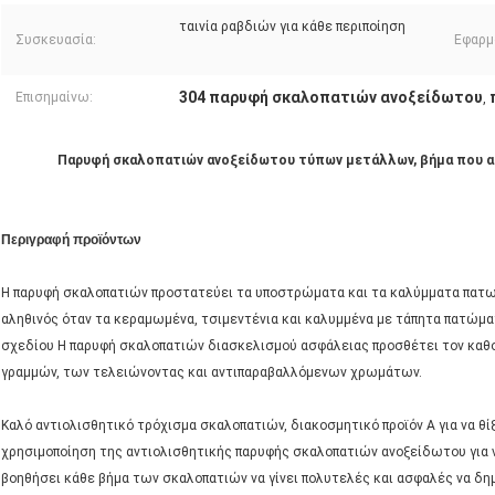
ταινία ραβδιών για κάθε περιποίηση
Συσκευασία:
Εφαρμ
304 παρυφή σκαλοπατιών ανοξείδωτου
Επισημαίνω:
,
Παρυφή σκαλοπατιών ανοξείδωτου τύπων μετάλλων, βήμα που ακ
Περιγραφή προϊόντων
Η παρυφή σκαλοπατιών προστατεύει τα υποστρώματα και τα καλύμματα πατωμ
αληθινός όταν τα κεραμωμένα, τσιμεντένια και καλυμμένα με τάπητα πατώματ
σχεδίου Η παρυφή σκαλοπατιών διασκελισμού ασφάλειας προσθέτει τον καθ
γραμμών, των τελειώνοντας και αντιπαραβαλλόμενων χρωμάτων.
Καλό αντιολισθητικό τρόχισμα σκαλοπατιών, διακοσμητικό προϊόν Α για να θί
χρησιμοποίηση της αντιολισθητικής παρυφής σκαλοπατιών ανοξείδωτου για ν
βοηθήσει κάθε βήμα των σκαλοπατιών να γίνει πολυτελές και ασφαλές να δημ