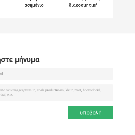
ασημένιο
διακοσμητική
αποτυπωμένο σε
οθόνη
ανάγλυφο
ανοξείδωτου,
ς
SUS304
επιτροπές
μετάλλων
περικοπών
διακοσμητικό
λέιζερ χάλυβα
Bunnings υλικό
Corten
οθονών
στε μήνυμα