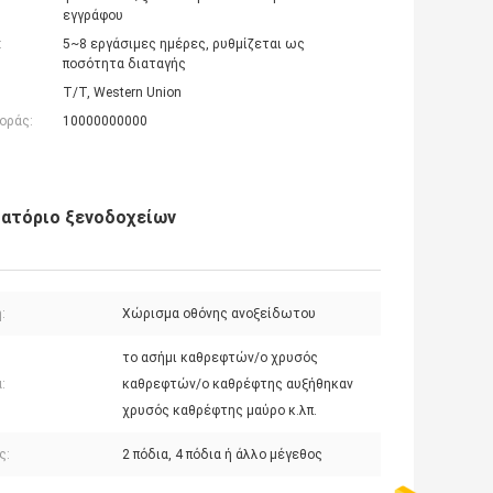
εγγράφου
:
5~8 εργάσιμες ημέρες, ρυθμίζεται ως
ποσότητα διαταγής
T/T, Western Union
οράς:
10000000000
ιατόριο ξενοδοχείων
:
Χώρισμα οθόνης ανοξείδωτου
το ασήμι καθρεφτών/ο χρυσός
:
καθρεφτών/ο καθρέφτης αυξήθηκαν
χρυσός καθρέφτης μαύρο κ.λπ.
ς:
2 πόδια, 4 πόδια ή άλλο μέγεθος