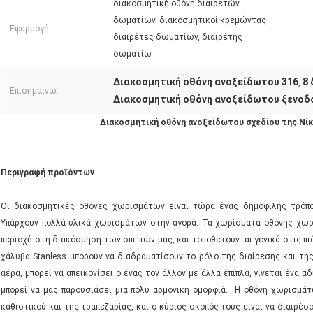
διακοσμητική οθόνη διαιρετών
δωματίων, διακοσμητικοί κρεμώντας
Εφαρμογή:
διαιρέτες δωματίων, διαιρέτης
δωματίω
Διακοσμητική οθόνη ανοξείδωτου 316
8
,
Επισημαίνω:
Διακοσμητική οθόνη ανοξείδωτου ξενοδ
Διακοσμητική οθόνη ανοξείδωτου σχεδίου της Νίκα
Περιγραφή προϊόντων
Οι διακοσμητικές οθόνες χωρισμάτων είναι τώρα ένας δημοφιλής τρόπος
Υπάρχουν πολλά υλικά χωρισμάτων στην αγορά. Τα χωρίσματα οθόνης χωρ
περιοχή στη διακόσμηση των σπιτιών μας, και τοποθετούνται γενικά στις πι
χάλυβα Stanless μπορούν να διαδραματίσουν το ρόλο της διαίρεσης και της
αέρα, μπορεί να απεικονίσει ο ένας τον άλλον με άλλα έπιπλα, γίνεται ένα 
μπορεί να μας παρουσιάσει μια πολύ αρμονική ομορφιά. Η οθόνη χωρισμά
καθιστικού και της τραπεζαρίας, και ο κύριος σκοπός τους είναι να διαιρέσ