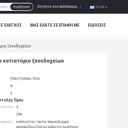
Ζητήστε ένα απόσπασμα
Αναζήτηση
|
Greek
ΌΣ ΈΛΕΓΧΟΣ
ΜΑΣ ΕΛΆΤΕ ΣΕ ΕΠΑΦΉ ΜΕ
ΕΙΔΉΣΕΙΣ
όριο Ξενοδοχείων
το εστιατόριο ξενοδοχείων
Πόλη Foshan, Κίνα
N
3
τολής Όροι:
ίας min:
2
296
μέρειες:
κολλώντας ταινία, περικάλυμμα
φυσαλίδων/ξύλινο κιβώτιο σωλήνων