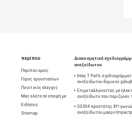
περίπου
Διακοσμητικά σχεδιαγράμ
ανοξείδωτου
Περίπου εμείς
Inlay Τ Patti, σχεδιαγράμμα
Γύρος εργοστασίων
ανοξείδωτου δομικού χάλυ
Ποιοτικός έλεγχος
Επιμεταλλώνοντας με ηλεκ
Μας ελάτε σε επαφή με
ανοξείδωτο που περιζώνει 
σχεδιάγραμμα Bunnings Τ γι
Ειδήσεις
SS304 προστάτης 8ft γωνιώ
χώρισμα τοίχων
ανοξείδωτου μακρύ Impactp
Sitemap