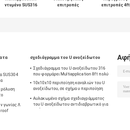
ντυμένο SUS316
επιτροπές
επιτροπές 4ft
ανοξείδωτου
μετάλλων
οθόνης
διακοσμητικό
συνήθειας 2ft,
ανοξείδωτου
PVD υλικό
διακοσμητικές
διακοσμητικέ
οθόνης
οθόνες κήπων
ODM πλάτους
μετάλλων
διαθέσιμος
SUS201
Αφή
ματα
σχεδιάγραμμα του U ανοξείδωτου
Σχεδιάγραμμα του U ανοξείδωτου 316
που φορμάρει Multiapplication 8ft πολύ
τα SUS304
βα
10x10x10 περιποίηση καναλιών του U
ανοξείδωτου, σε σχήμα υ περιποίηση
τρόλυση
0.6mm που φορμάρει SS304
το
Αυλακωμένο σχήμα σχεδιαγράμματος
α το
του U ανοξείδωτου αντιδιαβρωτικό για
ν γωνίας Λ
τη διακόσμηση τοίχων
roof