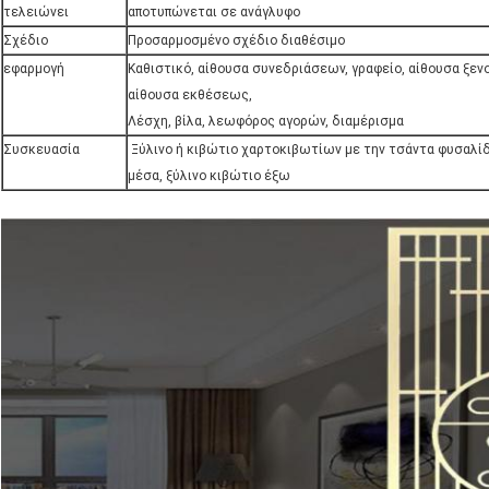
τελειώνει
αποτυπώνεται σε ανάγλυφο
Σχέδιο
Προσαρμοσμένο σχέδιο διαθέσιμο
εφαρμογή
Καθιστικό, αίθουσα συνεδριάσεων, γραφείο, αίθουσα ξεν
αίθουσα εκθέσεως,
Λέσχη, βίλα, λεωφόρος αγορών, διαμέρισμα
Συσκευασία
Ξύλινο ή κιβώτιο χαρτοκιβωτίων με την τσάντα φυσαλίδ
μέσα, ξύλινο κιβώτιο έξω