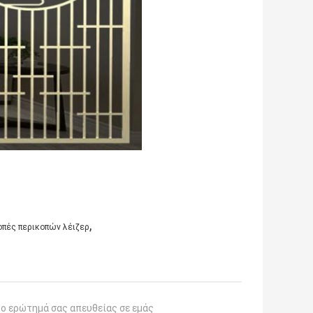
,
οπές περικοπών λέιζερ
το ερώτημά σας απευθείας σε εμάς