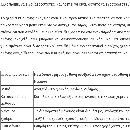
αλλά πρέπει να είναι αεροστεγές, και πρέπει να είναι δυνατό να εξασφαλιστε
Το χώρισμα οθόνης ανοξείδωτου είναι πραγματικά ένα συστατικό που χρησι
τοίχος που χρησιμοποιείται για να αντέξει το βάρος. Στην πραγματικότητα, ε
επάνω και που συνδέει με, αλλά είναι διαφορετικό από έναν παραδοσιακό το
οθόνης ανοξείδωτου μπορούν να συγκεντρωθούν εκ νέου και να αποσυ
χωρισμάτων είναι διαφορετικοί, επειδή μόλις εγκατασταθεί ο τοίχος χωρισ
οθόνης ανοξείδωτου είναι πολύ υψηλή, και είναι εύκολο να εγκαταστήσει και 
όνομα προϊόντων
Νέα διακοσμητική οθόνη ανοξείδωτου σχεδίου, οθόνη
Νίκαιας
υλικό
Ανοξείδωτο, χαλκός, αργίλιο, σίδηρος
Κατασκευή της
Κοπή λέιζερ κοίλος-έξω, κοπή, ένωση, στίλβωση χεριών.
μεθόδου
Μέγεθος
Το διαφορετικό μέγεθος είναι διαθέσιμο, υποδοχή που π
χρώμα
αυξήθηκε χρυσός, χρυσός, ασήμι, ο Μαύρος, σαμπάνια, π
Η επιφάνεια
Καθρέφτης, Hairline, επίστρωμα PVD, που χαράζονται, άμμ