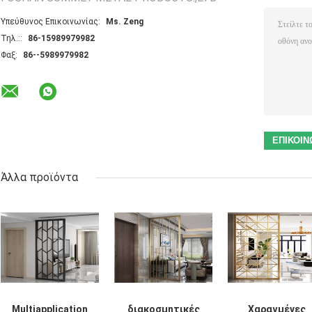
Υπεύθυνος Επικοινωνίας:
Ms. Zeng
Τηλ.::
86-15989979982
Φαξ:
86--5989979982
Άλλα προϊόντα
Multiapplication
διακοσμητικές
Χαραγμένες