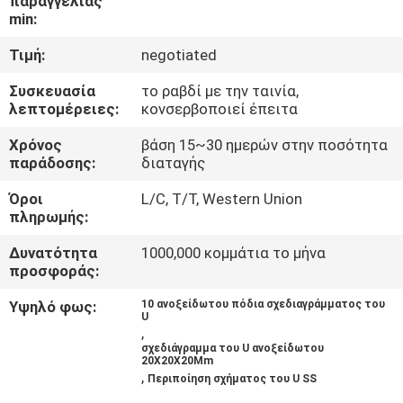
παραγγελίας
ΈΛΕΓΧΟΣ
min:
Τιμή:
negotiated
ΜΑΣ
Συσκευασία
το ραβδί με την ταινία,
ΕΛΆΤΕ
λεπτομέρειες:
κονσερβοποιεί έπειτα
ΣΕ
Χρόνος
βάση 15~30 ημερών στην ποσότητα
ΕΠΑΦΉ
παράδοσης:
διαταγής
ΜΕ
Όροι
L/C, T/T, Western Union
πληρωμής:
ΕΙΔΉΣΕΙΣ
Δυνατότητα
1000,000 κομμάτια το μήνα
προσφοράς:
ΠΕΡΙΠΤΏΣΕΙΣ
Υψηλό φως:
10 ανοξείδωτου πόδια σχεδιαγράμματος του
U
,
σχεδιάγραμμα του U ανοξείδωτου
SITEMAP
20X20X20Mm
,
Περιποίηση σχήματος του U SS