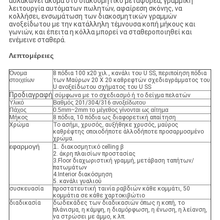
αυλακώνει ακόμα στο διακοσμητικό μεταφορέα, γραμμική
λειτουργία αυτόματων πωλητών, αφαίρεση σκόνης, να
κολλήσει, ενσωμάτωση των διακοσμητικών γραμμών
ανοξείδωτου με την κατάλληλη τέμνουσα κοπή μήκους και
γωνιών, και έπειτα η κόλλα μπορεί να σταθεροποιηθεί και
ενέμεινε σταθερά.
Λεπτομέρειες
Όνομα
8 πόδια 100 x20 χιλ., κανάλι του U SS, περιποίηση πόδια
στοιχείων
των Μαύρων 20 X 20 καθρεφτών σχεδιαγράμματος του
U ανοξείδωτου σχήματος του U SS
Προδιαγραφή
σύμφωνα με το σχεδιασμό ή το δείγμα πελατών
Υλικό
Βαθμός
201/304/316
ανοξείδωτου
Πάχος
0.5mm~2mm το μέγεθος γίνονται ως αίτημα
Μήκος
8 πόδια, 10 πόδια ως διαφορετική απαίτηση
Χρώμα
Το ασήμι, χρυσός, αυξήθηκε χρυσός, μαύρος
καθρέφτης οποιοδήποτε άλλοδήποτε προσαρμοσμένο
χρώμα.
εφαρμογή
1.
διακοσμητικό celling β
2. άκρη πλαισίων προστασίας
3.Floor διαχωριστική γραμμή, μετάβαση ταπήτων/
πατωμάτων
4.Interior διακόσμηση
5. κανάλι γυαλιού
συσκευασία
προστατευτική ταινία ραβδιών κάθε κομμάτι, 50
κομμάτια σε κάθε χαρτοκιβώτιο
διαδικασία
δωδεκάδες των διαδικασιών όπως η κοπή, το
πλάνισμα, η κάμψη, η διαμόρφωση, η ένωση, η λείανση,
να στρώσει με άμμο, κ.λπ.