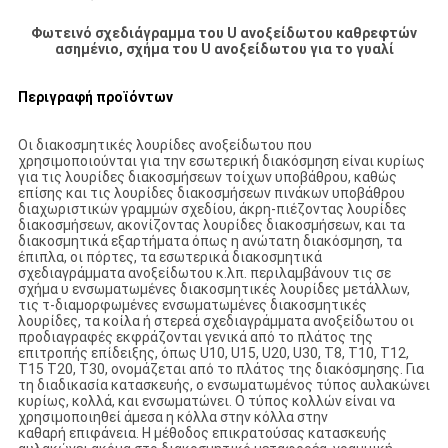
Φωτεινό σχεδιάγραμμα του U ανοξείδωτου καθρεφτών
ασημένιο, σχήμα του U ανοξείδωτου για το γυαλί
Περιγραφή προϊόντων
Οι διακοσμητικές λουρίδες ανοξείδωτου που
χρησιμοποιούνται για την εσωτερική διακόσμηση είναι κυρίως
για τις λουρίδες διακοσμήσεων τοίχων υποβάθρου, καθώς
επίσης και τις λουρίδες διακοσμήσεων πινάκων υποβάθρου
διαχωριστικών γραμμών σχεδίου, άκρη-πιέζοντας λουρίδες
διακοσμήσεων, ακονίζοντας λουρίδες διακοσμήσεων, και τα
διακοσμητικά εξαρτήματα όπως η ανώτατη διακόσμηση, τα
έπιπλα, οι πόρτες, τα εσωτερικά διακοσμητικά
σχεδιαγράμματα ανοξείδωτου κ.λπ. περιλαμβάνουν τις σε
σχήμα υ ενσωματωμένες διακοσμητικές λουρίδες μετάλλων,
τις τ-διαμορφωμένες ενσωματωμένες διακοσμητικές
λουρίδες, τα κοίλα ή στερεά σχεδιαγράμματα ανοξείδωτου οι
προδιαγραφές εκφράζονται γενικά από το πλάτος της
επιτροπής επίδειξης, όπως U10, U15, U20, U30, T8, T10, T12,
T15 T20, T30, ονομάζεται από το πλάτος της διακόσμησης. Για
τη διαδικασία κατασκευής, ο ενσωματωμένος τύπος αυλακώνει
κυρίως, κολλά, και ενσωματώνει. Ο τύπος κολλών είναι να
χρησιμοποιηθεί άμεσα η κόλλα στην κόλλα στην
καθαρή επιφάνεια. Η μέθοδος επικρατούσας κατασκευής