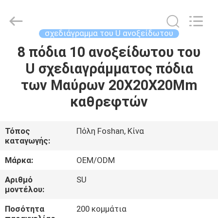
Foshan
Summey
Metal
Products.,ltd.
All
σχεδιάγραμμα του U ανοξείδωτου
Rights
Reserved.
8 πόδια 10 ανοξείδωτου του
ΣΠΊΤΙ
U σχεδιαγράμματος πόδια
ΠΡΟΪΌΝΤΑ
των Μαύρων 20X20X20Mm
καθρεφτών
ΠΕΡΊΠΟΥ
ΕΜΕΊΣ
Τόπος
Πόλη Foshan, Κίνα
καταγωγής:
ΓΎΡΟΣ
Μάρκα:
OEM/ODM
ΕΡΓΟΣΤΑΣΊΩΝ
Αριθμό
SU
μοντέλου:
ΠΟΙΟΤΙΚΌΣ
Ποσότητα
200 κομμάτια