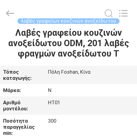
σχεδιαγράμματα
ανοξείδωτου
προμηθευτής.
Copyright
©
λαβές γραφείων κουζινών ανοξείδωτου
2021
-
2025
Λαβές γραφείου κουζινών
ΣΠΊΤΙ
Foshan
Summey
ανοξείδωτου ODM, 201 λαβές
Metal
Products.,ltd.
All
ΠΡΟΪΌΝΤΑ
φραγμών ανοξείδωτου Τ
Rights
Reserved.
ΠΕΡΊΠΟΥ
Τόπος
Πόλη Foshan, Κίνα
καταγωγής:
ΕΜΕΊΣ
Μάρκα:
N
ΓΎΡΟΣ
Αριθμό
HT01
μοντέλου:
ΕΡΓΟΣΤΑΣΊΩΝ
Ποσότητα
300
παραγγελίας
ΠΟΙΟΤΙΚΌΣ
min: