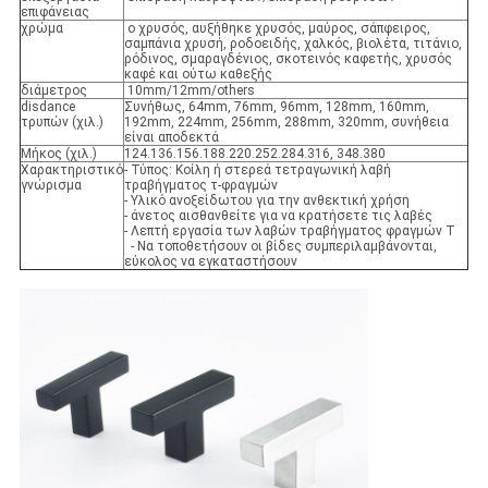
επιφάνειας
χρώμα
ο χρυσός, αυξήθηκε χρυσός, μαύρος, σάπφειρος,
σαμπάνια χρυσή, ροδοειδής, χαλκός, βιολέτα, τιτάνιο,
ρόδινος, σμαραγδένιος, σκοτεινός καφετής, χρυσός
καφέ και ούτω καθεξής
διάμετρος
10mm/12mm/others
disdance
Συνήθως, 64mm, 76mm, 96mm, 128mm, 160mm,
τρυπών (χιλ.)
192mm, 224mm, 256mm, 288mm, 320mm, συνήθεια
είναι αποδεκτά
Μήκος (χιλ.)
124.136.156.188.220.252.284.316, 348.380
Χαρακτηριστικό
- Τύπος: Κοίλη ή στερεά τετραγωνική λαβή
γνώρισμα
τραβήγματος τ-φραγμών
- Υλικό ανοξείδωτου για την ανθεκτική χρήση
- άνετος αισθανθείτε για να κρατήσετε τις λαβές
- Λεπτή εργασία των λαβών τραβήγματος φραγμών Τ
- Να τοποθετήσουν οι βίδες συμπεριλαμβάνονται,
εύκολος να εγκαταστήσουν