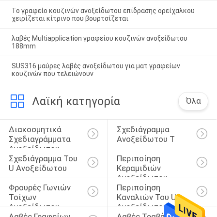
Το γραφείο κουζινών ανοξείδωτου επίδρασης ορείχαλκου
χειρίζεται κίτρινο που βουρτσίζεται
λαβές Multiapplication γραφείου κουζινών ανοξείδωτου
188mm
SUS316 μαύρες λαβές ανοξείδωτου για ματ γραφείων
κουζινών που τελειώνουν
Λαϊκή κατηγορία
Όλα
Διακοσμητικά 
Σχεδιάγραμμα 
Σχεδιαγράμματα 
Ανοξείδωτου Τ
Ανοξείδωτου
Σχεδιάγραμμα Του 
Περιποίηση 
U Ανοξείδωτου
Κεραμιδιών 
Ανοξείδωτου
Φρουρές Γωνιών 
Περιποίηση 
Τοίχων 
Καναλιών Του U 
Ανοξείδωτου
Ανοξείδωτου
Λαβές Γραφείων 
Λαβές Τραβήγματος 