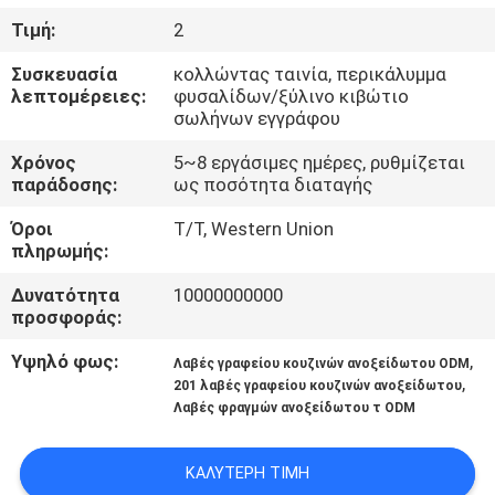
ΈΛΕΓΧΟΣ
Τιμή:
2
Συσκευασία
κολλώντας ταινία, περικάλυμμα
ΜΑΣ
λεπτομέρειες:
φυσαλίδων/ξύλινο κιβώτιο
ΕΛΆΤΕ
σωλήνων εγγράφου
ΣΕ
Χρόνος
5~8 εργάσιμες ημέρες, ρυθμίζεται
παράδοσης:
ως ποσότητα διαταγής
ΕΠΑΦΉ
Όροι
T/T, Western Union
ΜΕ
πληρωμής:
Δυνατότητα
10000000000
ΕΙΔΉΣΕΙΣ
προσφοράς:
Υψηλό φως:
,
Λαβές γραφείου κουζινών ανοξείδωτου ODM
ΠΕΡΙΠΤΏΣΕΙΣ
,
201 λαβές γραφείου κουζινών ανοξείδωτου
Λαβές φραγμών ανοξείδωτου τ ODM
SITEMAP
ΚΑΛΎΤΕΡΗ ΤΙΜΉ