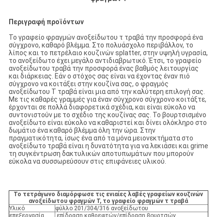
Περιγραφή προϊόντων
Το γραφείο φραγμών ανοξείδωτου τ τραβά την προσφορά ένα
σύγχρονο, καθαρό βλέμμα. Στο πολυάσχολο περιβάλλον, το
λίπος και το πετρέλαιο κουζινών splatter, στην υψηλή υγρασία,
το ανοξείδωτο έχει μεγάλο αντιδιαβρωτικό. Έτσι, το γραφείο
ανοξείδωτου τραβά την προσφορά ένας βαθμός λειτουργίας
και διάρκειας. Εάν ο στόχος σας είναι να έχοντας έναν πιό
σύγχρονο να κοιτάξει στην κουζίνα σας, ο φραγμός
ανοξείδωτου Τ τραβά είναι μια από την καλύτερη επιλογή σας.
Με τις καθαρές γραμμές για έναν σύγχρονο σύγχρονο κοιτάξτε,
έρχονται σε πολλά διαφορετικά σχέδια, και είναι εύκολο να
συντονιστούν με το σχέδιο της κουζίνας σας. Το βουρτσισμένο
ανοξείδωτο είναι εύκολο να καθαριστεί και δίνει ολόκληρο στο
δωμάτιο ένα καθαρό βλέμμα όλη την ώρα. Στην
πραγματικότητα, ίσως ένα από τα μόνα μειονεκτήματα στο
ανοξείδωτο τραβά είναι η δυνατότητα για να λεκιάσει και grime
τη συγκέντρωση δακτυλικών αποτυπωμάτων που μπορούν
εύκολα να συσσωρεύσουν στις επιφάνειες υλικού.
Το τετράγωνο διαμόρφωσε τις ενιαίες λαβές γραφείων κουζινών
ανοξείδωτου φραγμών Τ, το γραφείο φραγμών τ τραβά
Υλικό
φύλλο 201/304/316 ανοξείδωτου
επεξεργασία
επίδραση καθρεφτών/επίδραση βουρτσών