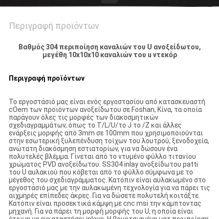
Περιγραφή προϊόντων
Βαθμός 304 περιποίηση καναλιών του U ανοξείδωτου,
μεγέθη 10x10x10 καναλιών του u ντεκόρ
Περιγραφή προϊόντων
Το εργοστάσιό μας είναι ενός εργοστασίου από κατασκευαστή
cOem των προϊόντων ανοξείδωτου σε Foshan, Κίνα, τα οποία
παράγουν όλες τις μορφές των διακοσμητικών
σχεδιαγραμμάτων, όπως το Τ/L/U/το J το /Z και άλλες
ενάρξεις μορφής από 3mm σε 100mm που χρησιμοποιούνται
στην εσωτερική ξυλεπένδυση τοίχων του λουτρού, ξενοδοχεία,
ανώτατη διακόσμηση εστιατορίων, για να δώσουν ένα
πολυτελές βλέμμα. Γίνεται από το ντυμένο φύλλο τιτανίου
χρώματος PVD ανοξείδωτου. SS304 inlay ανοξείδωτου patti
του U αυλακιού που κόβεται από το φύλλο σύμφωνα με το
μέγεθος του σχεδιαγράμματος. Κατόπιν είναι αυλακωμένο στο
εργοστάσιό μας με την αυλακωμένη τεχνολογία για να πάρει τις
αιχμηρές επίπεδες άκρες. Για να δώσετε πολυτελή κοιτάξτε.
Κατόπιν είναι προσεκτικά κάμψη με cnc msi την κάμπτοντας
μηχανή. Για να πάρει τη μορφή μορφής του U, η οποία είναι