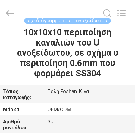
Foshan
Summey
Metal
Products.,ltd.
All
σχεδιάγραμμα του U ανοξείδωτου
Rights
Reserved.
10x10x10 περιποίηση
ΣΠΊΤΙ
καναλιών του U
ΠΡΟΪΌΝΤΑ
ανοξείδωτου, σε σχήμα υ
περιποίηση 0.6mm που
ΠΕΡΊΠΟΥ
φορμάρει SS304
ΕΜΕΊΣ
Τόπος
Πόλη Foshan, Κίνα
καταγωγής:
ΓΎΡΟΣ
ΕΡΓΟΣΤΑΣΊΩΝ
Μάρκα:
OEM/ODM
Αριθμό
SU
ΠΟΙΟΤΙΚΌΣ
μοντέλου: