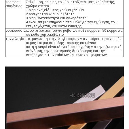
treament
Στίλβωση, hairline, που βουρτσίζεται ματ, καθρέφτης,
επιφάνειας
χρώμα etctrim
1.high-ανοξείδωτος χρώμα χάλυβα
2.anti-γρατσουνιά, ομαλότητα
3.high φωτεινότητα και σκληρότητα
4.excellent μια υπηρεσία σταθμών για την εξώθηση, που
επεξεργάζεται, και ούτω καθεξής
συσκευασία
προστατευτική ταινία ραβδιών κάθε κομμάτι, 50 κομμάτια
σε κάθε χαρτοκιβώτιο
τεχνολογία
τετραγωνική τεχνολογία ακρών για να πάρει τις αιχμηρές
άκρες και μια επίπεδης κορυφής επιφάνεια
αυτή η σειρά είναι ιδανικά ταιριαγμένη για την εξωτερική
επένδυση, την εσωτερικές διακόσμηση και την
επεξεργασία των επίπλων και των κοu'φωμάτων