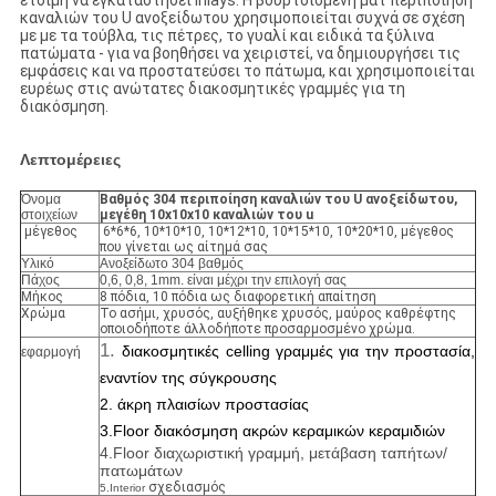
έτοιμη να εγκαταστήσει inlays. Η βουρτσισμένη ματ περιποίηση
καναλιών του U ανοξείδωτου χρησιμοποιείται συχνά σε σχέση
με με τα τούβλα, τις πέτρες, το γυαλί και ειδικά τα ξύλινα
πατώματα - για να βοηθήσει να χειριστεί, να δημιουργήσει τις
εμφάσεις και να προστατεύσει το πάτωμα, και χρησιμοποιείται
ευρέως στις ανώτατες διακοσμητικές γραμμές για τη
διακόσμηση.
Λεπτομέρειες
Όνομα
Βαθμός 304 περιποίηση καναλιών του U ανοξείδωτου,
στοιχείων
μεγέθη 10x10x10 καναλιών του u
μέγεθος
6*6*6, 10*10*10, 10*12*10, 10*15*10, 10*20*10, μέγεθος
που γίνεται ως αίτημά σας
Υλικό
Ανοξείδωτο 304 βαθμός
Πάχος
0,6, 0,8, 1mm. είναι μέχρι την επιλογή σας
Μήκος
8 πόδια, 10 πόδια ως διαφορετική απαίτηση
Χρώμα
Το ασήμι, χρυσός, αυξήθηκε χρυσός, μαύρος καθρέφτης
οποιοδήποτε άλλοδήποτε προσαρμοσμένο χρώμα.
1.
διακοσμητικές celling γραμμές για την προστασία,
εφαρμογή
εναντίον της σύγκρουσης
2. άκρη πλαισίων προστασίας
3.Floor διακόσμηση ακρών κεραμικών κεραμιδιών
4.Floor διαχωριστική γραμμή, μετάβαση ταπήτων/
πατωμάτων
σχεδιασμός
5.Interior