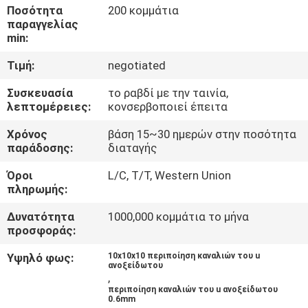
ΈΛΕΓΧΟΣ
Ποσότητα
200 κομμάτια
παραγγελίας
min:
ΜΑΣ
Τιμή:
negotiated
ΕΛΆΤΕ
Συσκευασία
το ραβδί με την ταινία,
ΣΕ
λεπτομέρειες:
κονσερβοποιεί έπειτα
ΕΠΑΦΉ
Χρόνος
βάση 15~30 ημερών στην ποσότητα
ΜΕ
παράδοσης:
διαταγής
Όροι
L/C, T/T, Western Union
ΕΙΔΉΣΕΙΣ
πληρωμής:
Δυνατότητα
1000,000 κομμάτια το μήνα
προσφοράς:
ΠΕΡΙΠΤΏΣΕΙΣ
Υψηλό φως:
10x10x10 περιποίηση καναλιών του u
ανοξείδωτου
SITEMAP
,
περιποίηση καναλιών του u ανοξείδωτου
0.6mm