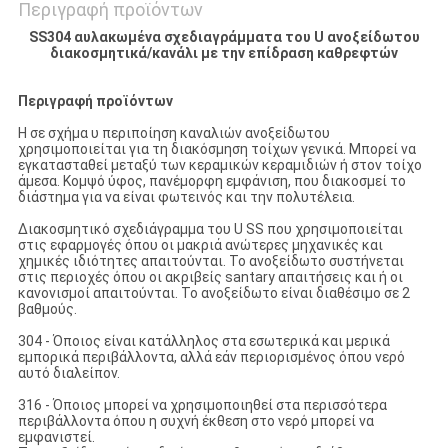
Περιγραφή προϊόντων
SS304 αυλακωμένα σχεδιαγράμματα του U ανοξείδωτου
διακοσμητικά/κανάλι με την επίδραση καθρεφτών
Περιγραφή προϊόντων
Η σε σχήμα υ περιποίηση καναλιών ανοξείδωτου
χρησιμοποιείται για τη διακόσμηση τοίχων γενικά. Μπορεί να
εγκατασταθεί μεταξύ των κεραμικών κεραμιδιών ή στον τοίχο
άμεσα. Κομψό ύφος, πανέμορφη εμφάνιση, που διακοσμεί το
διάστημα για να είναι φωτεινός και την πολυτέλεια.
Διακοσμητικό σχεδιάγραμμα του U SS που χρησιμοποιείται
στις εφαρμογές όπου οι μακριά ανώτερες μηχανικές και
χημικές ιδιότητες απαιτούνται. Το ανοξείδωτο συστήνεται
στις περιοχές όπου οι ακριβείς santary απαιτήσεις και ή οι
κανονισμοί απαιτούνται. Το ανοξείδωτο είναι διαθέσιμο σε 2
βαθμούς.
304 - Όποιος είναι κατάλληλος στα εσωτερικά και μερικά
εμπορικά περιβάλλοντα, αλλά εάν περιορισμένος όπου νερό
αυτό διαλείπον.
316 - Όποιος μπορεί να χρησιμοποιηθεί στα περισσότερα
περιβάλλοντα όπου η συχνή έκθεση στο νερό μπορεί να
εμφανιστεί.