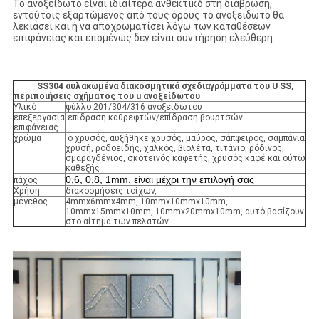
Το ανοξείδωτο είναι ιδιαίτερα ανθεκτικό στη διάβρωση,
εντούτοις εξαρτώμενος από τους όρους το ανοξείδωτο θα
λεκιάσει και ή να αποχρωματίσει λόγω των καταθέσεων
επιφάνειας και επομένως δεν είναι συντήρηση ελεύθερη.
SS304 αυλακωμένα διακοσμητικά σχεδιαγράμματα του U SS,
περιποιήσεις σχήματος του u ανοξείδωτου
Υλικό
φύλλο 201/304/316 ανοξείδωτου
επεξεργασία
επίδραση καθρεφτών/επίδραση βουρτσών
επιφάνειας
χρώμα
ο χρυσός, αυξήθηκε χρυσός, μαύρος, σάπφειρος, σαμπάνια
χρυσή, ροδοειδής, χαλκός, βιολέτα, τιτάνιο, ρόδινος,
σμαραγδένιος, σκοτεινός καφετής, χρυσός καφέ και ούτω
καθεξής
0,6, 0,8, 1mm. είναι μέχρι την επιλογή σας
πάχος
Χρήση
διακοσμήσεις τοίχων,
μέγεθος
4mmx6mmx4mm, 10mmx10mmx10mm,
10mmx15mmx10mm, 10mmx20mmx10mm, αυτό βασίζουν
στο αίτημα των πελατών