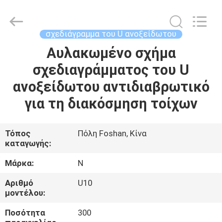
Foshan
Summey
Metal
Products.,ltd.
All
σχεδιάγραμμα του U ανοξείδωτου
Rights
Reserved.
Αυλακωμένο σχήμα
ΣΠΊΤΙ
σχεδιαγράμματος του U
ΠΡΟΪΌΝΤΑ
ανοξείδωτου αντιδιαβρωτικό
για τη διακόσμηση τοίχων
ΠΕΡΊΠΟΥ
ΕΜΕΊΣ
Τόπος
Πόλη Foshan, Κίνα
καταγωγής:
ΓΎΡΟΣ
Μάρκα:
N
ΕΡΓΟΣΤΑΣΊΩΝ
Αριθμό
U10
μοντέλου:
ΠΟΙΟΤΙΚΌΣ
Ποσότητα
300